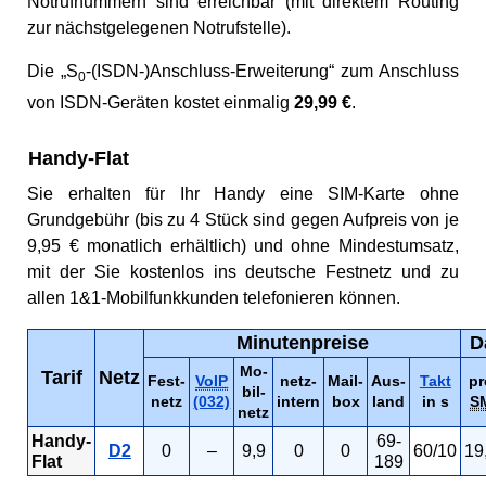
Notrufnummern sind erreichbar (mit direktem Routing
zur nächstgelegenen Notrufstelle).
Die „S
-(ISDN-)Anschluss-Erweiterung“ zum Anschluss
0
von ISDN-Geräten kostet einmalig
29,99 €
.
Handy-Flat
Sie erhalten für Ihr Handy eine SIM-Karte ohne
Grundgebühr (bis zu 4 Stück sind gegen Aufpreis von je
9,95 € monatlich erhältlich) und ohne Mindestumsatz,
mit der Sie kostenlos ins deutsche Festnetz und zu
allen 1&1-Mobilfunkkunden telefonieren können.
Minutenpreise
D
Mo-
Tarif
Netz
Fest-
VoIP
netz-
Mail-
Aus-
Takt
pr
bil-
netz
(032)
intern
box
land
in s
S
netz
Handy-
69-
D2
0
–
9,9
0
0
60/10
19
Flat
189