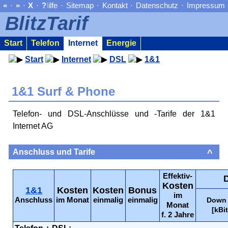
«
·
»
·
X
·
?
Hilfe
·
Sitemap
·
Kontakt
·
Datenschutz
·
Impressum
BlitzTarif
Start
Telefon
Internet
Energie
Start
Internet
DSL
1&1
1&1 Surf & Phone
Telefon- und DSL-Anschlüsse und -Tarife der 1&1
Internet AG
Anschluss und Tarife
^
Effektiv-
Kosten
1&1
Kosten
Kosten
Bonus
im
Anschluss
im Monat
einmalig
einmalig
Down 
Monat
[kBit
f. 2 Jahre