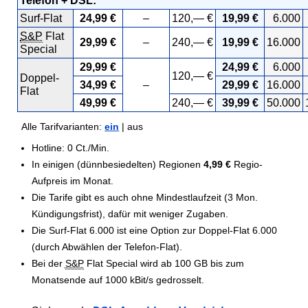
Telefon + DSL:
Surf-Flat
24,99 €
–
120,— €
19,99 €
6.000
S&P
Flat
29,99 €
–
240,— €
19,99 €
16.000
Special
29,99 €
24,99 €
6.000
120,— €
Doppel-
34,99 €
–
29,99 €
16.000
Flat
49,99 €
240,— €
39,99 €
50.000
Alle Tarifvarianten:
ein
| aus
Hotline: 0 Ct./Min.
In einigen (dünnbesiedelten) Regionen
4,99 €
Regio-
Aufpreis im Monat.
Die Tarife gibt es auch ohne Mindestlaufzeit (3 Mon.
Kündigungsfrist), dafür mit weniger Zugaben.
Die Surf-Flat 6.000 ist eine Option zur Doppel-Flat 6.000
(durch Abwählen der Telefon-Flat).
Bei der
S&P
Flat Special wird ab 100 GB bis zum
Monatsende auf 1000 kBit/s gedrosselt.