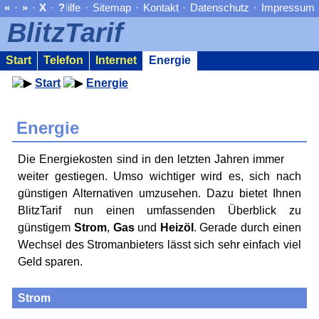
«
·
»
·
X
·
?
Hilfe
·
Sitemap
·
Kontakt
·
Datenschutz
·
Impressum
BlitzTarif
Start
Telefon
Internet
Energie
Start
Energie
Energie
Die Energiekosten sind in den letzten Jahren immer
weiter gestiegen. Umso wichtiger wird es, sich nach
günstigen Alternativen umzusehen. Dazu bietet Ihnen
BlitzTarif nun einen umfassenden Überblick zu
günstigem
Strom
,
Gas
und
Heizöl
. Gerade durch einen
Wechsel des Stromanbieters lässt sich sehr einfach viel
Geld sparen.
Strom