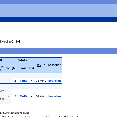
el Holding GmbH
SL
Telefon
MVLZ
bestellen
 Up
Flat
Kan.
Tarife
Flat
]
–
2
Tarife
•
24 Mon.
bestellen
512
•
2
Tarife
•
24 Mon.
bestellen
800
via
ISDN
-Kanalbündelung).