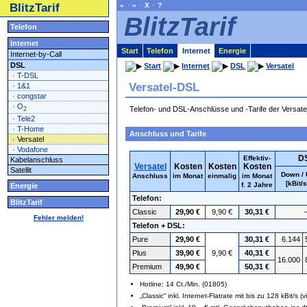
BlitzTarif
«
·
»
·
X
·
?
BlitzTarif
Telefon
Internet
Start
Telefon
Internet
Energie
Internet-by-Call
DSL
Start
Internet
DSL
Versatel
· T-DSL
Versatel-DSL
· 1&1
· congstar
· O
Telefon- und DSL-Anschlüsse und -Tarife der Versat
2
· Tele2
· T-Home
Anschluss und Tarife
· Versatel
· Vodafone
D
Effektiv-
Kabelanschluss
Versatel
Kosten
Kosten
Kosten
Satellit
Down /
Anschluss
im Monat
einmalig
im Monat
[kBit/s
f. 2 Jahre
Energie
Telefon:
BlitzTarif
Classic
29,90 €
9,90 €
30,31 €
Fehler melden!
Telefon + DSL:
Pure
29,90 €
30,31 €
6.144
Plus
39,90 €
9,90 €
40,31 €
16.000
Premium
49,90 €
50,31 €
Hotline: 14 Ct./Min. (01805)
„Classic“ inkl. Internet-Flatrate mit bis zu 128 kBit/s (