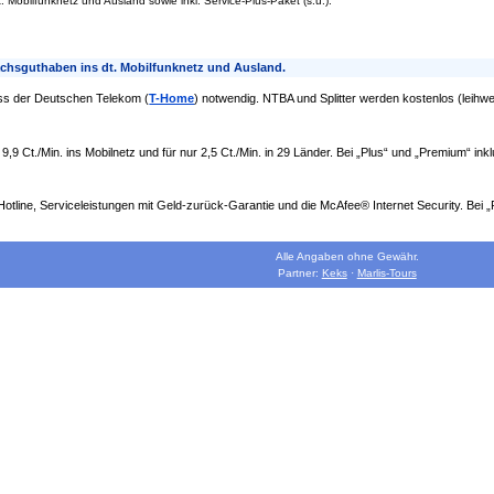
. Mobilfunknetz und Ausland sowie inkl. Service-Plus-Paket (s.u.).
rächsguthaben ins dt. Mobilfunknetz und Ausland.
ss der Deutschen Telekom (
T-Home
) notwendig. NTBA und Splitter werden kostenlos (leihwe
9,9 Ct./Min. ins Mobilnetz und für nur 2,5 Ct./Min. in 29 Länder. Bei „Plus“ und „Premium“ inkl
otline, Serviceleistungen mit Geld-zurück-Garantie und die McAfee® Internet Security. Bei „
Alle Angaben ohne Gewähr.
Partner:
Keks
·
Marlis-Tours