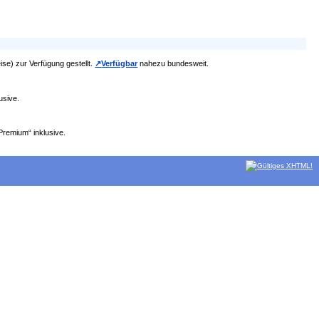
ise) zur Verfügung gestellt.
Verfügbar
nahezu bundesweit.
usive.
Premium“ inklusive.