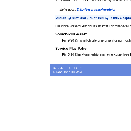
„Premium“ inkl. 10,– € mtl. Gesprächsguthaben ins dt
Siehe auch:
DSL-Anschluss-Vergleich
Aktion: „Pure“ und „Plus“ inkl. 5,– € mtl. Gesp
Für einen Versatel-Anschluss ist
kein
Telefonanschlu
Sprach-Plus-Paket:
Für 9,90 € monatlich telefoniert man für nur noch 
Service-Plus-Paket:
Für 5,90 € im Monat erhält man eine kostenlose H
Geändert: 18.01.2021
© 1999-2026
BlitzTarif