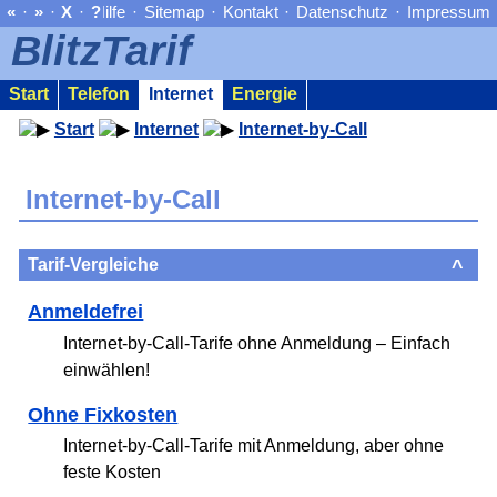
«
·
»
·
X
·
?
Hilfe
·
Sitemap
·
Kontakt
·
Datenschutz
·
Impressum
BlitzTarif
Start
Telefon
Internet
Energie
Start
Internet
Internet-by-Call
Internet-by-Call
Tarif-Vergleiche
^
Anmeldefrei
Internet-by-Call-Tarife ohne Anmeldung – Einfach
einwählen!
Ohne Fixkosten
Internet-by-Call-Tarife mit Anmeldung, aber ohne
feste Kosten