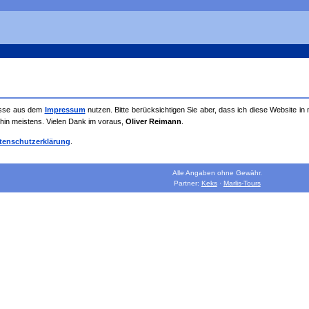
resse aus dem
Impressum
nutzen. Bitte berücksichtigen Sie aber, dass ich diese Website in
ehin meistens. Vielen Dank im voraus,
Oliver Reimann
.
tenschutzerklärung
.
Alle Angaben ohne Gewähr.
Partner:
Keks
·
Marlis-Tours