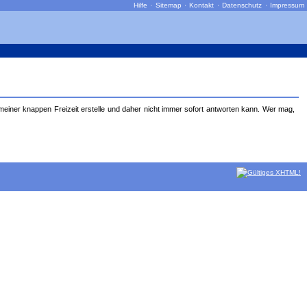
Hilfe
·
Sitemap
·
Kontakt
·
Datenschutz
·
Impressum
 meiner knappen Freizeit erstelle und daher nicht immer sofort antworten kann. Wer mag,