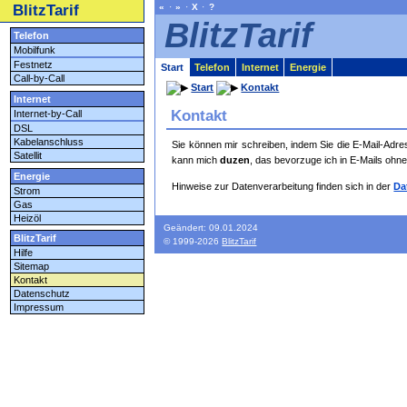
BlitzTarif
«
·
»
·
X
·
?
BlitzTarif
Telefon
Mobilfunk
Festnetz
Start
Telefon
Internet
Energie
Call-by-Call
Start
Kontakt
Internet
Kontakt
Internet-by-Call
DSL
Kabelanschluss
Sie können mir schreiben, indem Sie die E-Mail-Ad
Satellit
kann mich
duzen
, das bevorzuge ich in E-Mails ohn
Energie
Hinweise zur Datenverarbeitung finden sich in der
Da
Strom
Gas
Heizöl
Geändert: 09.01.2024
BlitzTarif
© 1999-2026
BlitzTarif
Hilfe
Sitemap
Kontakt
Datenschutz
Impressum